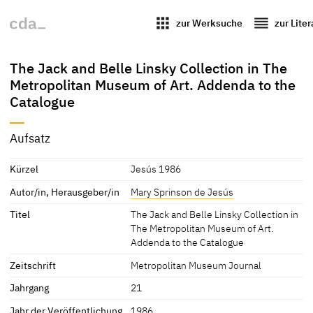
apps
reorder
zur Werksuche
zur Lite
The Jack and Belle Linsky Collection in The
Metropolitan Museum of Art. Addenda to the
Catalogue
Aufsatz
Kürzel
Jesús 1986
Autor/in, Herausgeber/in
Mary Sprinson de Jesús
Titel
The Jack and Belle Linsky Collection in
The Metropolitan Museum of Art.
Addenda to the Catalogue
Zeitschrift
Metropolitan Museum Journal
Jahrgang
21
Jahr der Veröffentlichung
1986