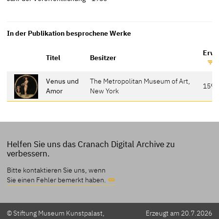
In der Publikation besprochene Werke
Erwä
Titel
Besitzer
Venus und
The Metropolitan Museum of Art,
159-
Amor
New York
Helfen Sie uns das Cranach Digital Archive zu
verbessern.
Bitte kontaktieren Sie uns, wenn
Sie einen Fehler bemerkt haben.
© Stiftung Museum Kunstpalast,
Erzeugt am 20.7.2026