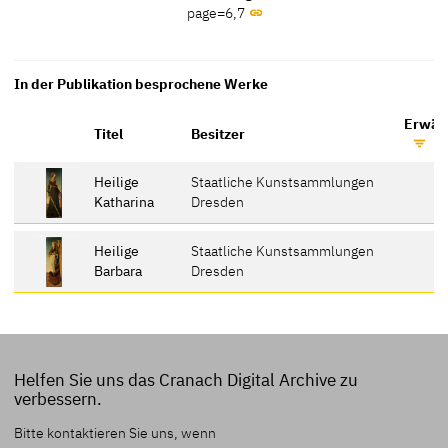
page=6,7
In der Publikation besprochene Werke
Erwähn
Titel
Besitzer
Heilige
Staatliche Kunstsammlungen
Katharina
Dresden
Heilige
Staatliche Kunstsammlungen
Barbara
Dresden
Helfen Sie uns das Cranach Digital Archive zu
verbessern.
Bitte kontaktieren Sie uns, wenn