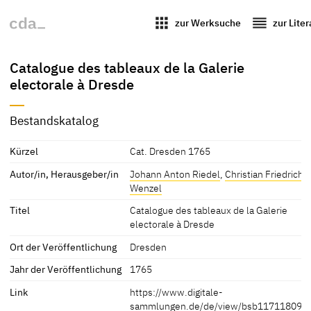
apps
reorder
zur Werksuche
zur Lite
Catalogue des tableaux de la Galerie
electorale à Dresde
Bestandskatalog
Kürzel
Cat. Dresden 1765
Autor/in, Herausgeber/in
Johann Anton Riedel
,
Christian Friedrich
Wenzel
Titel
Catalogue des tableaux de la Galerie
electorale à Dresde
Ort der Veröffentlichung
Dresden
Jahr der Veröffentlichung
1765
Link
https://www.digitale-
sammlungen.de/de/view/bsb11711809?