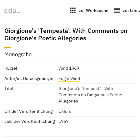
apps
reorder
zur Werksuche
zur Lite
Giorgione's 'Tempestà'. With Comments on
Giorgione's Poetic Allegories
Monografie
Kürzel
Wind 1969
Autor/in, Herausgeber/in
Edgar Wind
Titel
Giorgione's 'Tempestà'. With
Comments on Giorgione's Poetic
Allegories
Ort der Veröffentlichung
Oxford
Jahr der Veröffentlichung
1969