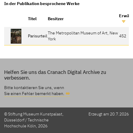
In der Publikation besprochene Werke
Erwähn
Titel
Besitzer
The Metropolitan Museum of Art, New
Parisurteil
452
York
Helfen Sie uns das Cranach Digital Archive zu
verbessern.
Bitte kontaktieren Sie uns, wenn
Sie einen Fehler bemerkt haben.
© Stiftung Museum Kunstpalast,
Erzeugt am 20.7.2026
Düsseldorf / Technische
Hochschule Köln, 2026