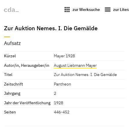
apps
reorder
zur Werksuche
zur Lite
Zur Auktion Nemes. I. Die Gemälde
Aufsatz
Kürzel
Mayer 1928
Autor/in, Herausgeber/in
August Liebmann Mayer
Titel
Zur Auktion Nemes. I. Die Gemälde
Zeitschrift
Pantheon
Jahrgang
2
Jahr der Veröffentlichung
1928
Seiten
446-452