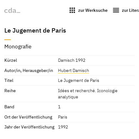
apps
reorder
zur Werksuche
zur Lite
Le Jugement de Paris
Monografie
Kürzel
Damisch 1992
Autor/in, Herausgeber/in
Hubert Damisch
Titel
Le Jugement de Paris
Reihe
Idées et recherché. Iconologie
analytique
Band
1
Ort der Veröffentlichung
Paris
Jahr der Veröffentlichung
1992