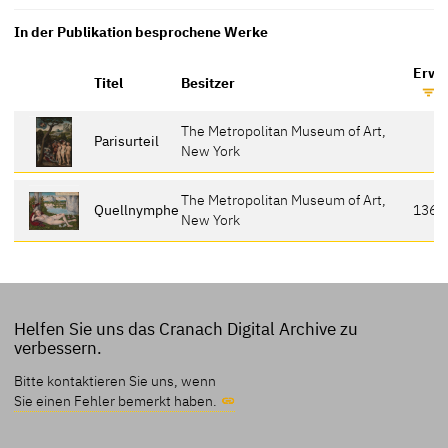
In der Publikation besprochene Werke
Erwäh
Titel
Besitzer
The Metropolitan Museum of Art,
Parisurteil
New York
The Metropolitan Museum of Art,
Quellnymphe
136
New York
Helfen Sie uns das Cranach Digital Archive zu
verbessern.
Bitte kontaktieren Sie uns, wenn
Sie einen Fehler bemerkt haben.