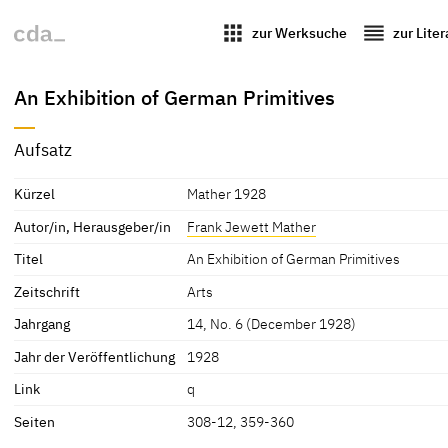
apps
reorder
zur Werksuche
zur Lite
An Exhibition of German Primitives
Aufsatz
Kürzel
Mather 1928
Autor/in, Herausgeber/in
Frank Jewett Mather
Titel
An Exhibition of German Primitives
Zeitschrift
Arts
Jahrgang
14, No. 6 (December 1928)
Jahr der Veröffentlichung
1928
Link
q
Seiten
308-12, 359-360