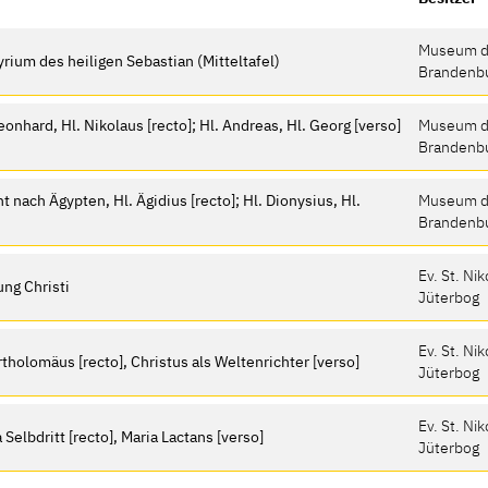
Museum d
rium des heiligen Sebastian (Mitteltafel)
Brandenb
onhard, Hl. Nikolaus [recto]; Hl. Andreas, Hl. Georg [verso]
Museum d
Brandenb
 nach Ägypten, Hl. Ägidius [recto]; Hl. Dionysius, Hl.
Museum d
Brandenb
Ev. St. Ni
ung Christi
Jüterbog
Ev. St. Ni
artholomäus [recto], Christus als Weltenrichter [verso]
Jüterbog
Ev. St. Ni
Selbdritt [recto], Maria Lactans [verso]
Jüterbog