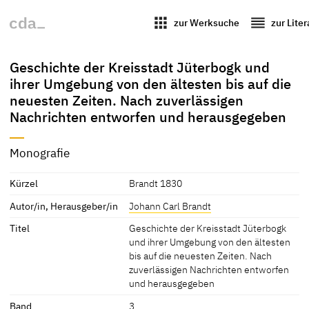
apps
reorder
zur Werksuche
zur Lite
Geschichte der Kreisstadt Jüterbogk und
ihrer Umgebung von den ältesten bis auf die
neuesten Zeiten. Nach zuverlässigen
Nachrichten entworfen und herausgegeben
Monografie
Kürzel
Brandt 1830
Autor/in, Herausgeber/in
Johann Carl Brandt
Titel
Geschichte der Kreisstadt Jüterbogk
und ihrer Umgebung von den ältesten
bis auf die neuesten Zeiten. Nach
zuverlässigen Nachrichten entworfen
und herausgegeben
Band
3