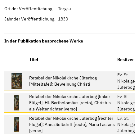
Ort der Veröffentlichung
Torgau
Jahr der Veröffentlichung
1830
In der Publikation besprochene Werke
Titel
Besitzer
Ev. St.
Retabel der Nikolaikirche Jüterbog
Nikolaigem
[Mitteltafel]: Beweinung Christi
Jüterbog
Retabel der Nikolaikirche Jüterbog [linker
Ev. St.
Flügel]: Hl. Bartholomäus [recto], Christus
Nikolaigem
als Weltenrichter [verso]
Jüterbog
Retabel der Nikolaikirche Jüterbog [rechter
Ev. St.
Flügel]: Anna Selbdritt [recto], Maria Lactans
Nikolaigem
[verso]
Jüterbog