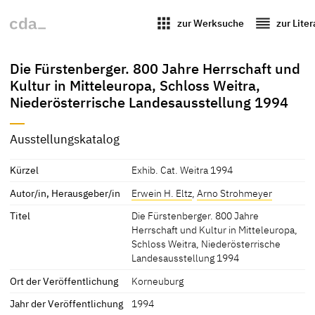
apps
reorder
zur Werksuche
zur Lite
Die Fürstenberger. 800 Jahre Herrschaft und
Kultur in Mitteleuropa, Schloss Weitra,
Niederösterrische Landesausstellung 1994
Ausstellungskatalog
Kürzel
Exhib. Cat. Weitra 1994
Autor/in, Herausgeber/in
Erwein H. Eltz
,
Arno Strohmeyer
Titel
Die Fürstenberger. 800 Jahre
Herrschaft und Kultur in Mitteleuropa,
Schloss Weitra, Niederösterrische
Landesausstellung 1994
Ort der Veröffentlichung
Korneuburg
Jahr der Veröffentlichung
1994