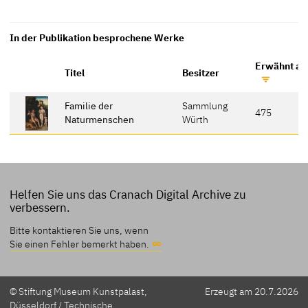
In der Publikation besprochene Werke
Erwähnt auf
Titel
Besitzer
Familie der
Sammlung
475
Naturmenschen
Würth
Helfen Sie uns das Cranach Digital Archive zu
verbessern.
Bitte kontaktieren Sie uns, wenn
Sie einen Fehler bemerkt haben.
© Stiftung Museum Kunstpalast,
Erzeugt am 20.7.2026
Düsseldorf / Technische