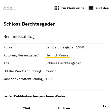
apps
reorder
zur Werksuche
zur Lite
Schloss Berchtesgaden
Bestandskatalog
Kürzel
Cat. Berchtesgaden 1950
Autor/in, Herausgeber/in
Heinrich Kreisel
Titel
Schloss Berchtesgaden
Ort der Veröffentlichung
Munich
Jahr der Veröffentlichung
1950
In der Publikation besprochene Werke
Erw
Titel
Besitzer