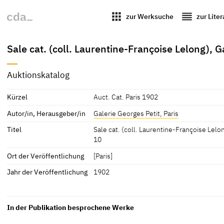
apps
reorder
zur Werksuche
zur Lite
Sale cat. (coll. Laurentine-Françoise Lelong), 
Auktionskatalog
Kürzel
Auct. Cat. Paris 1902
Autor/in, Herausgeber/in
Galerie Georges Petit, Paris
Titel
Sale cat. (coll. Laurentine-Françoise Lelo
10
Ort der Veröffentlichung
[Paris]
Jahr der Veröffentlichung
1902
In der Publikation besprochene Werke