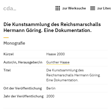
apps
reorder
zur Werksuche
zur Lite
Die Kunstsammlung des Reichsmarschalls
Hermann Göring. Eine Dokumentation.
Monografie
Kürzel
Haase 2000
Autor/in, Herausgeber/in
Gunther Haase
Titel
Die Kunstsammlung des
Reichsmarschalls Hermann Göring.
Eine Dokumentation.
Ort der Veröffentlichung
Berlin
Jahr der Veröffentlichung
2000