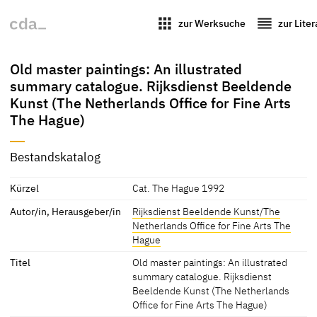
apps
reorder
zur Werksuche
zur Lite
Old master paintings: An illustrated
summary catalogue. Rijksdienst Beeldende
Kunst (The Netherlands Office for Fine Arts
The Hague)
Bestandskatalog
Kürzel
Cat. The Hague 1992
Autor/in, Herausgeber/in
Rijksdienst Beeldende Kunst/The
Netherlands Office for Fine Arts The
Hague
Titel
Old master paintings: An illustrated
summary catalogue. Rijksdienst
Beeldende Kunst (The Netherlands
Office for Fine Arts The Hague)