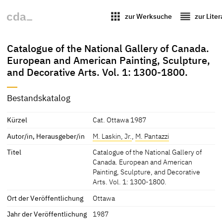
apps
reorder
zur Werksuche
zur Lite
Catalogue of the National Gallery of Canada.
European and American Painting, Sculpture,
and Decorative Arts. Vol. 1: 1300-1800.
Bestandskatalog
Kürzel
Cat. Ottawa 1987
Autor/in, Herausgeber/in
M. Laskin, Jr.
,
M. Pantazzi
Titel
Catalogue of the National Gallery of
Canada. European and American
Painting, Sculpture, and Decorative
Arts. Vol. 1: 1300-1800.
Ort der Veröffentlichung
Ottawa
Jahr der Veröffentlichung
1987