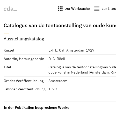
apps
reorder
zur Werksuche
zur Lite
Catalogus van de tentoonstelling van oude ku
Ausstellungskatalog
Kürzel
Exhib. Cat. Amsterdam 1929
Autor/in, Herausgeber/in
D. C. Röell
Titel
Catalogus van de tentoonstelling van oud
oude kunst in Nederland [Amsterdam, Ri
Ort der Veröffentlichung
Amsterdam
Jahr der Veröffentlichung
1929
In der Publikation besprochene Werke