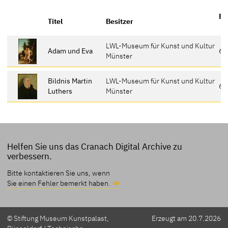
Er
Titel
Besitzer
LWL-Museum für Kunst und Kultur
Adam und Eva
61
Münster
Bildnis Martin
LWL-Museum für Kunst und Kultur
62
Luthers
Münster
Helfen Sie uns das Cranach Digital Archive zu
verbessern.
Bitte kontaktieren Sie uns, wenn
Sie einen Fehler bemerkt haben.
© Stiftung Museum Kunstpalast,
Erzeugt am 20.7.2026