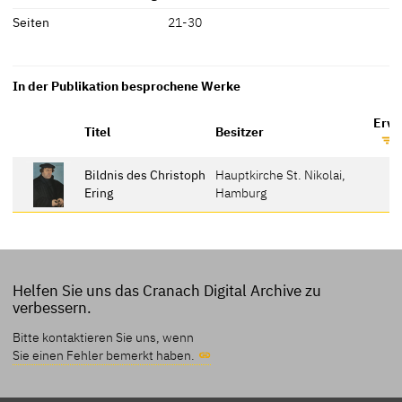
Seiten
21-30
In der Publikation besprochene Werke
Erwä
Titel
Besitzer
Bildnis des Christoph
Hauptkirche St. Nikolai,
Ering
Hamburg
Helfen Sie uns das Cranach Digital Archive zu
verbessern.
Bitte kontaktieren Sie uns, wenn
Sie einen Fehler bemerkt haben.