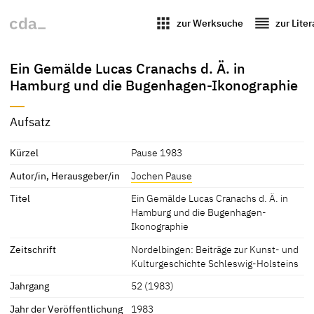
apps
reorder
zur Werksuche
zur Lite
Ein Gemälde Lucas Cranachs d. Ä. in
Hamburg und die Bugenhagen-Ikonographie
Aufsatz
Kürzel
Pause 1983
Autor/in, Herausgeber/in
Jochen Pause
Titel
Ein Gemälde Lucas Cranachs d. Ä. in
Hamburg und die Bugenhagen-
Ikonographie
Zeitschrift
Nordelbingen: Beiträge zur Kunst- und
Kulturgeschichte Schleswig-Holsteins
Jahrgang
52 (1983)
Jahr der Veröffentlichung
1983