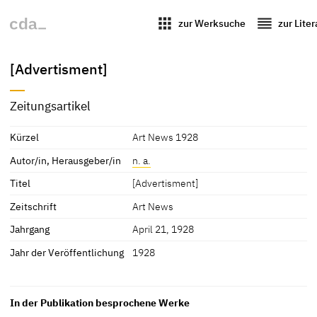
apps
reorder
zur Werksuche
zur Lite
[Advertisment]
Zeitungsartikel
Kürzel
Art News 1928
Autor/in, Herausgeber/in
n. a.
Titel
[Advertisment]
Zeitschrift
Art News
Jahrgang
April 21, 1928
Jahr der Veröffentlichung
1928
In der Publikation besprochene Werke