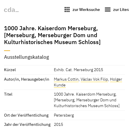
apps
reorder
zur Werksuche
zur Lite
1000 Jahre. Kaiserdom Merseburg,
[Merseburg, Merseburger Dom und
Kulturhistorisches Museum Schloss]
Ausstellungskatalog
Kürzel
Exhib. Cat. Merseburg 2015
Autor/in, Herausgeber/in
Markus Cottin
,
Väclav Vok Filip
,
Holger
Kunde
Titel
1000 Jahre. Kaiserdom Merseburg,
[Merseburg, Merseburger Dom und
Kulturhistorisches Museum Schloss]
Ort der Veröffentlichung
Petersberg
Jahr der Veröffentlichung
2015