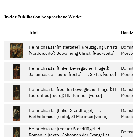
In der Publikation besprochene Werke
Titel
Besitze
Heinrichsaltar [Mitteltafel]: Kreuzigung Christi
Domstif
[Vorderseite]; Beweinung Christi [Rückseite]
Merseb
Heinrichsaltar [linker beweglicher Flügel]:
Domstif
Johannes der Täufer [recto]; Hl. Sixtus [verso]
Merseb
Heinrichsaltar [rechter beweglicher Flügel]: Hl.
Domstif
Laurentius [recto]; Hl. Heinrich [verso]
Merseb
Heinrichsaltar [linker Standflügel]: Hl.
Domstif
Bartholomäus [recto]; St Maximus [verso]
Merseb
Heinrichsaltar [rechter Standflügel: Hl.
Domstif
Romanus [recto]; Johannes der Evangelist