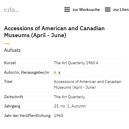
apps
reorder
zur Werksuche
zur Lite
Accessions of American and Canadian
Museums (April - June)
Aufsatz
Kürzel
The Art Quarterly 1960 A
Autor/in, Herausgeber/in
n. a.
Titel
Accessions of American and Canadian
Museums (April - June)
Zeitschrift
The Art Quarterly
Jahrgang
23, no. 1, Autumn
Jahr der Veröffentlichung
1960