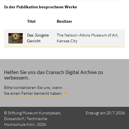
In der Publikation besprochene Werke
Er
Titel
Besitzer
Das Jüngste
The Nelson-Atkins Museum of Art,
30
Gericht
Kansas City
Helfen Sie uns das Cranach Digital Archive zu
verbessern.
Bitte kontaktieren Sie uns, wenn
Sie einen Fehler bemerkt haben.
© Stiftung Museum Kunstpalast,
Erzeugt am 20.7.2026
Düsseldorf / Technische
Hochschule Köln, 2026