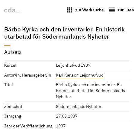
apps
reorder
zur Werksuche
zur Lite
Bärbo Kyrka och den inventarier. En historik
utarbetad för Södermanlands Nyheter
Aufsatz
Kürzel
Leijonhufvud 1937
Autor/in, Herausgeber/in
Karl Karlson Leijonhufvud
Titel
Bärbo Kyrka och den inventarier. En
historik utarbetad för Södermanlands
Nyheter
Zeitschrift
Södermanlands Nyheter
Jahrgang
27.03.1937
Jahr der Veröffentlichung
1937