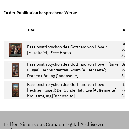
In der Publikation besprochene Werke
Titel
Bes
Bär
Passionstriptychon des Gotthard von Höveln
kyrk
[Mitteltafel]: Ecce Homo
Sver
Passionstriptychon des Gotthard von Höveln [linker
Bär
Flügel]: Der Sündenfall: Adam [Außenseite];
kyrk
Dornenkrönung [Innenseite]
Sver
Passionstriptychon des Gotthard von Höveln
Bär
[rechter Flügel]: Der Sündenfall: Eva [Außenseite];
kyrk
Kreuztragung [Innenseite]
Sver
Helfen Sie uns das Cranach Digital Archive zu