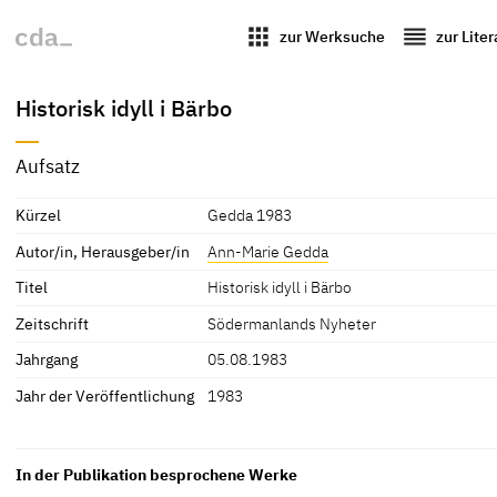
apps
reorder
zur Werksuche
zur Lite
Historisk idyll i Bärbo
Aufsatz
Kürzel
Gedda 1983
Autor/in, Herausgeber/in
Ann-Marie Gedda
Titel
Historisk idyll i Bärbo
Zeitschrift
Södermanlands Nyheter
Jahrgang
05.08.1983
Jahr der Veröffentlichung
1983
In der Publikation besprochene Werke