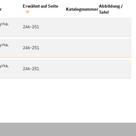
Erwähnt auf Seite
Abbildung /
r
Katalognummer
Tafel
yrka,
246-251
yrka,
246-251
yrka,
246-251