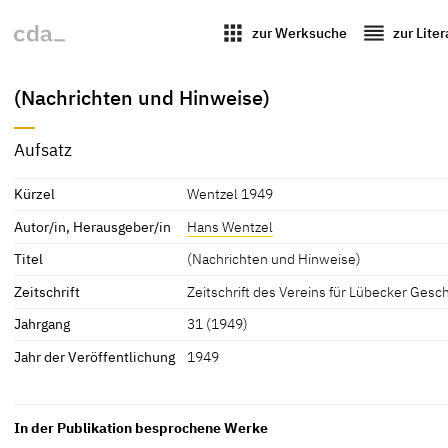
apps
reorder
zur Werksuche
zur Lite
(Nachrichten und Hinweise)
Aufsatz
Kürzel
Wentzel 1949
Autor/in, Herausgeber/in
Hans Wentzel
Titel
(Nachrichten und Hinweise)
Zeitschrift
Zeitschrift des Vereins für Lübecker Ges
Jahrgang
31 (1949)
Jahr der Veröffentlichung
1949
In der Publikation besprochene Werke