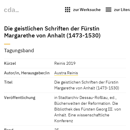
apps
reorder
zur Werksuche
zur Lite
Die geistlichen Schriften der Fürstin
Margarethe von Anhalt (1473-1530)
Tagungsband
Kürzel
Reinis 2019
Autor/in, Herausgeber/in
Austra Reinis
Titel
Die geistlichen Schriften der Fürstin
Margarethe von Anhalt (1473-1530)
Veröffentlichung
in Stadtarchiv Dessau-Roßlau, ed.,
Bücherwelten der Reformation. Die
Bibliothek des Fürsten Georg III. von
Anhalt. Eine wissenschaftliche
Konferenz
Band
25