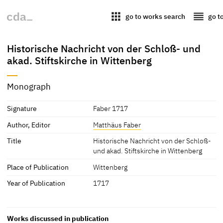
apps
reorder
go to works search
go t
Historische Nachricht von der Schloß- und
akad. Stiftskirche in Wittenberg
Monograph
Signature
Faber 1717
Author, Editor
Matthäus Faber
Title
Historische Nachricht von der Schloß-
und akad. Stiftskirche in Wittenberg
Place of Publication
Wittenberg
Year of Publication
1717
Works discussed in publication