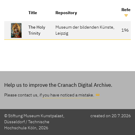
Refere
Title
Repository
The Holy
Museum der bildenden Künste,
196
Trinity
Leipzig
Help us to improve the Cranach Digital Archive.
Please contact us, if
you have noticed a mistake.
© Stiftung Museum Kunstpalast,
created on 20.7.2026
Düsseldorf / Technische
Hochschule Köln, 2026