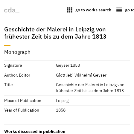
apps
reorder
go to works search
go t
Geschichte der Malerei in Leipzig von
frühester Zeit bis zu dem Jahre 1813
Monograph
Signature
Geyser 1858
Author, Editor
G[ottlieb] W[ilhelm] Geyser
Title
Geschichte der Malerei in Leipzig von
frühester Zeit bis zu dem Jahre 1813
Place of Publication
Leipzig
Year of Publication
1858
Works discussed in publication