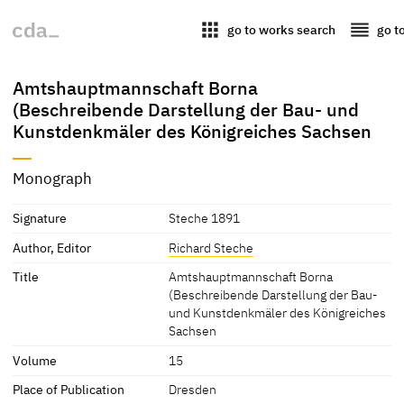
apps
reorder
go to works search
go t
Amtshauptmannschaft Borna
(Beschreibende Darstellung der Bau- und
Kunstdenkmäler des Königreiches Sachsen
Monograph
Signature
Steche 1891
Author, Editor
Richard Steche
Title
Amtshauptmannschaft Borna
(Beschreibende Darstellung der Bau-
und Kunstdenkmäler des Königreiches
Sachsen
Volume
15
Place of Publication
Dresden