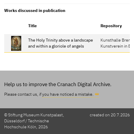
Works discussed in publication
Title
Repository
The Holy Trinity above a landscape
Kunsthalle Breme
and within a gloriole of angels
Kunstverein in B
Help us to improve the Cranach Digital Archive.
Please contact us, if
you have noticed a mistake.
© Stiftung Museum Kunstpalast,
created on 20.7.2026
Düsseldorf / Technische
Hochschule Köln, 2026