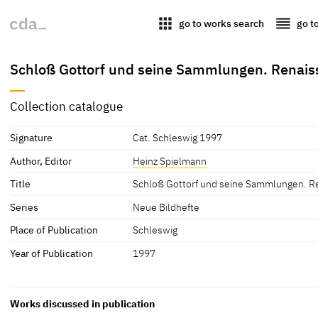
apps
reorder
go to works search
go t
Schloß Gottorf und seine Sammlungen. Renais
Collection catalogue
Signature
Cat. Schleswig 1997
Author, Editor
Heinz Spielmann
Title
Schloß Gottorf und seine Sammlungen. R
Series
Neue Bildhefte
Place of Publication
Schleswig
Year of Publication
1997
Works discussed in publication