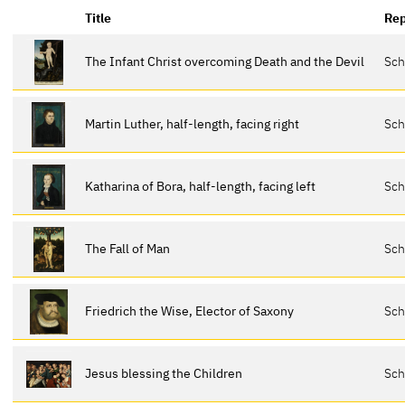
Title
Rep
The Infant Christ overcoming Death and the Devil
Sch
Martin Luther, half-length, facing right
Sch
Katharina of Bora, half-length, facing left
Sch
The Fall of Man
Sch
Friedrich the Wise, Elector of Saxony
Sch
Jesus blessing the Children
Sch