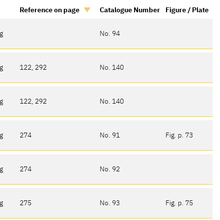
Reference on page
Catalogue Number
Figure / Plate
g
No. 94
g
122, 292
No. 140
g
122, 292
No. 140
g
274
No. 91
Fig. p. 73
g
274
No. 92
g
275
No. 93
Fig. p. 75