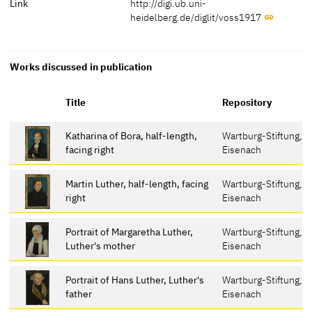
Link
http://digi.ub.uni-
heidelberg.de/diglit/voss1917
Works discussed in publication
R
Title
Repository
p
Katharina of Bora, half-length,
Wartburg-Stiftung,
facing right
Eisenach
Martin Luther, half-length, facing
Wartburg-Stiftung,
right
Eisenach
Portrait of Margaretha Luther,
Wartburg-Stiftung,
1
Luther's mother
Eisenach
Portrait of Hans Luther, Luther's
Wartburg-Stiftung,
1
father
Eisenach