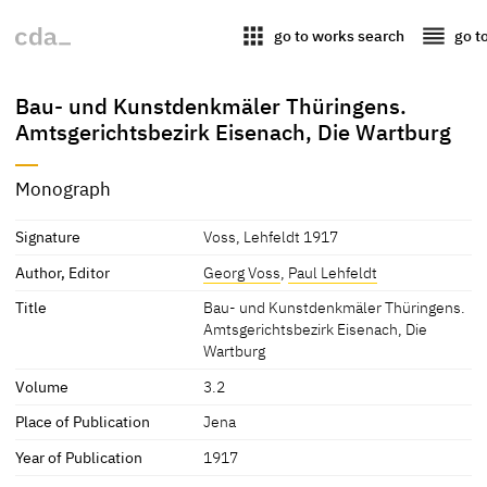
apps
reorder
go to works search
go t
Bau- und Kunstdenkmäler Thüringens.
Amtsgerichtsbezirk Eisenach, Die Wartburg
Monograph
Signature
Voss, Lehfeldt 1917
Author, Editor
Georg Voss
,
Paul Lehfeldt
Title
Bau- und Kunstdenkmäler Thüringens.
Amtsgerichtsbezirk Eisenach, Die
Wartburg
Volume
3.2
Place of Publication
Jena
Year of Publication
1917