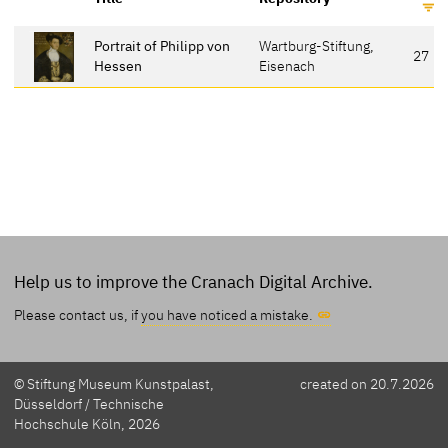
Portrait of Philipp von
Wartburg-Stiftung,
27
Hessen
Eisenach
Help us to improve the Cranach Digital Archive.
Please contact us, if
you have noticed a mistake.
© Stiftung Museum Kunstpalast,
created on 20.7.2026
Düsseldorf / Technische
Hochschule Köln, 2026