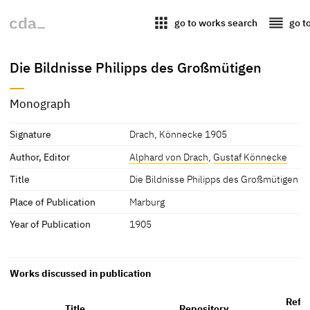
apps
reorder
go to works search
go t
Die Bildnisse Philipps des Großmütigen
Monograph
Signature
Drach, Könnecke 1905
Author, Editor
Alphard von Drach
,
Gustaf Könnecke
Title
Die Bildnisse Philipps des Großmütigen
Place of Publication
Marburg
Year of Publication
1905
Works discussed in publication
Refe
Title
Repository