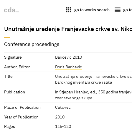
apps
reorder
go to works search
go t
Unutrašnje uredenje Franjevacke crkve sv. Niko
Conference proceedings
Signature
Baricevic 2010
Author, Editor
Doris Baricevic
Title
Unutrašnje uredenje Franjevacke crkve sv.
baroknog inventara crkve i slika
Publication
in Stjepan Hranjec, ed., 350 godina franje
znanstvenoga skupa
Place of Publication
Cakovec
Year of Publication
2010
Pages
115-120