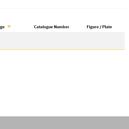
age
Catalogue Number
Figure / Plate