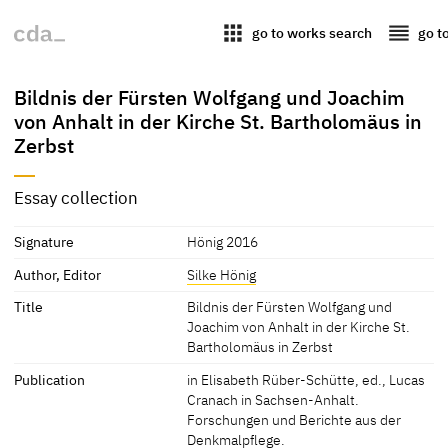
apps
reorder
go to works search
go t
Bildnis der Fürsten Wolfgang und Joachim
von Anhalt in der Kirche St. Bartholomäus in
Zerbst
Essay collection
Signature
Hönig 2016
Author, Editor
Silke Hönig
Title
Bildnis der Fürsten Wolfgang und
Joachim von Anhalt in der Kirche St.
Bartholomäus in Zerbst
Publication
in Elisabeth Rüber-Schütte, ed., Lucas
Cranach in Sachsen-Anhalt.
Forschungen und Berichte aus der
Denkmalpflege.