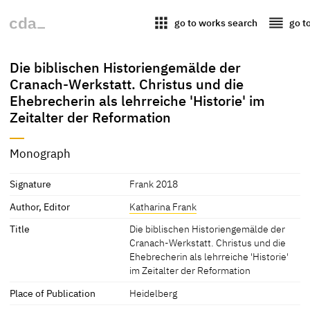
apps
reorder
go to works search
go t
Die biblischen Historiengemälde der
Cranach-Werkstatt. Christus und die
Ehebrecherin als lehrreiche 'Historie' im
Zeitalter der Reformation
Monograph
Signature
Frank 2018
Author, Editor
Katharina Frank
Title
Die biblischen Historiengemälde der
Cranach-Werkstatt. Christus und die
Ehebrecherin als lehrreiche 'Historie'
im Zeitalter der Reformation
Place of Publication
Heidelberg