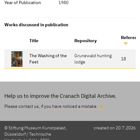
Year of Publication
1980
Works discussed in publication
Referenc
Title
Repository
The Washing of the
Grunewald hunting
18
Feet
lodge
Help us to improve the Cranach Digital Archive.
Please contact us, if
you have noticed a mistake.
© Stiftung Museum Kunstpalast,
created on 20.7.2026
Düsseldorf / Technische