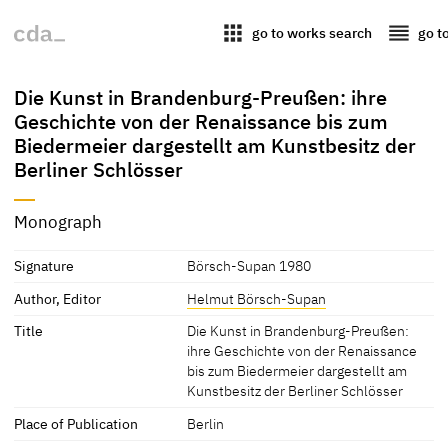
apps
reorder
go to works search
go t
Die Kunst in Brandenburg-Preußen: ihre
Geschichte von der Renaissance bis zum
Biedermeier dargestellt am Kunstbesitz der
Berliner Schlösser
Monograph
Signature
Börsch-Supan 1980
Author, Editor
Helmut Börsch-Supan
Title
Die Kunst in Brandenburg-Preußen:
ihre Geschichte von der Renaissance
bis zum Biedermeier dargestellt am
Kunstbesitz der Berliner Schlösser
Place of Publication
Berlin