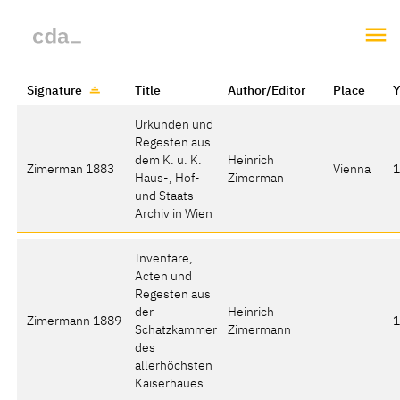
Signature
Title
Author/Editor
Place
Y
Urkunden und
Regesten aus
dem K. u. K.
Heinrich
Zimerman 1883
Vienna
Haus-, Hof-
Zimerman
und Staats-
Archiv in Wien
Inventare,
Acten und
Regesten aus
der
Heinrich
Zimermann 1889
Schatzkammer
Zimermann
des
allerhöchsten
Kaiserhaues