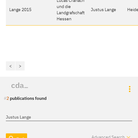
Lucas Cranach
und die
Lange 2015
Justus Lange
Heide
Landgrafschaft
Hessen
<
>
2
publications found
expand_more
Advanced Search