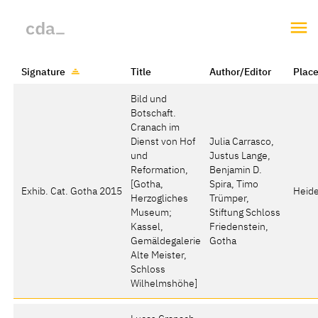
Signature
Title
Author/Editor
Plac
Bild und
Botschaft.
Cranach im
Dienst von Hof
Julia Carrasco,
und
Justus Lange,
Reformation
,
Benjamin D.
[Gotha,
Spira, Timo
Exhib. Cat. Gotha 2015
Heide
Herzogliches
Trümper,
Museum;
Stiftung Schloss
Kassel,
Friedenstein,
Gemäldegalerie
Gotha
Alte Meister,
Schloss
Wilhelmshöhe]