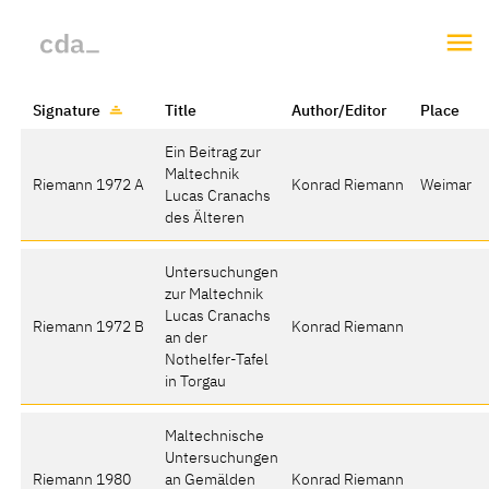
Signature
Title
Author/Editor
Place
Ein Beitrag zur
Maltechnik
Riemann 1972 A
Konrad Riemann
Weimar
Lucas Cranachs
des Älteren
Untersuchungen
zur Maltechnik
Lucas Cranachs
Riemann 1972 B
Konrad Riemann
an der
Nothelfer-Tafel
in Torgau
Maltechnische
Untersuchungen
Riemann 1980
an Gemälden
Konrad Riemann