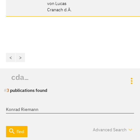
von Lucas
Cranach d.Ä.
<
>
3
publications found
expand_more
Advanced Search
search
find