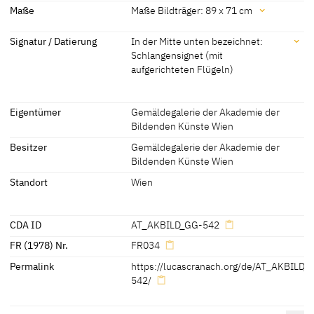
Datierung
Maße
Maße Bildträger: 89 x 71 cm
14.02.2023]
[Friedländer, Rosenberg 1979, 75-76,
um 1510 - 1512
[Akademiegalerie online, accessed
Maße
Signatur / Datierung
In der Mitte unten bezeichnet:
no. 34]
14.02.2023]
Schlangensignet (mit
[Hutter 1972, 39]
Maße Bildträger: 89 x 71 cm
[Friedländer, Rosenberg 1979, 75-76,
aufgerichteten Flügeln)
[Exhib. Cat. Berlin 1937, no. 18]
no. 34][Exhib. Cat. Berlin 1937, no. 18]
[Akademiegalerie online, accessed 14.02.2023]
Maße Bildträger: 80,5 x 70,5 cm
Signatur / Datierung
Eigentümer
Gemäldegalerie der Akademie der
Friedländer, Rosenberg 1979, 75-76, no. 34]
In der Mitte unten bezeichnet: Schlangensignet (mit aufgerichteten
Bildenden Künste Wien
Flügeln)
Besitzer
Gemäldegalerie der Akademie der
Bildenden Künste Wien
Standort
Wien
CDA ID
AT_AKBILD_GG-542
FR (1978) Nr.
FR034
Permalink
https://lucascranach.org/de/AT_AKBILD_
542/