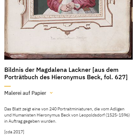
Bildnis der Magdalena Lackner [aus dem
Porträtbuch des Hieronymus Beck, fol. 627]
Malerei auf Papier
Material / Technik
Das Blatt zeigt eine von 240 Portraitminiaturen, die vom Adligen
Malerei auf Papier
und Humanisten Hieronymus Beck von Leopoldsdorf (1525-1596)
in Auftrag gegeben wurden.
[Heinz 1975, 170]
[cda 2017]