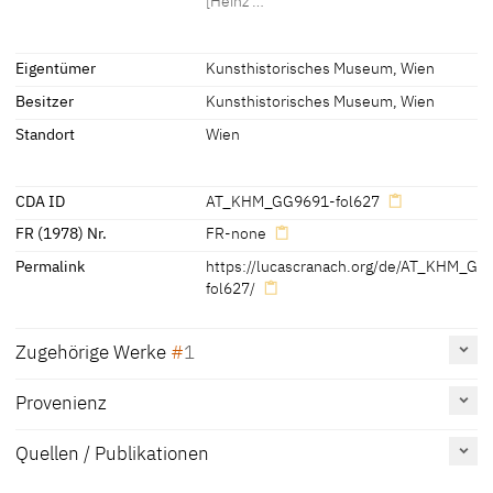
[Heinz …
Inschriften
Eigentümer
Kunsthistorisches Museum, Wien
Besitzer
Kunsthistorisches Museum, Wien
Inschriften:
Beschriftung auf fol. 628: "des alten Lackners hausfraw"
Standort
Wien
Unterhalb des Bildnisses in Bleistift: "Des alten Lackners Hausfrau"
[Heinz 1975, 294]
CDA ID
AT_KHM_GG9691-fol627
FR (1978) Nr.
FR-none
Permalink
https://lucascranach.org/de/AT_KHM_GG
fol627/
Zugehörige Werke
1
Provenienz
Bildnis des Leonhard Lackner [aus dem Porträtbuch des
Hieronymus Beck, fol. 481], um 1570 - 1580
AT_KHM_GG9691-fol481
Quellen / Publikationen
Malerei auf Papier
Kunsthistorisches Museum, Wien
Erwähnt auf
Katalognummer
Tafel