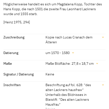
Möglicherweise handelt es sich um Magdalena Kopp, Tochter des
Hans Kopp, die nach 1501 die zweite Frau Leonhard Lackners
wurde und 1555 starb.
[Heinz 1975, 294]
Zuschreibung
Kopie nach Lucas Cranach dem
Älteren
Zuschreibung
Datierung
um 1570 - 1580
Kopie nach Lucas Cranach
[Heinz 1975, 294]
Datierung
Maße
Maße Bildfläche: 27,8 x 18,7 cm
dem Älteren
um 1570 - 1580
[Heinz 1975, 168]
Maße
Signatur / Datierung
Keine
Maße Bildfläche: 27,8 x 18,7 cm
Inschriften
Beschriftung auf fol. 628: "des
Maße Bildträger: ca. 50 x 35 cm
alten Lackners hausfraw"
[Heinz 1975, 170, 294]
Unterhalb des Bildnisses in
Bleistift: "Des alten Lackners
Hausfrau"