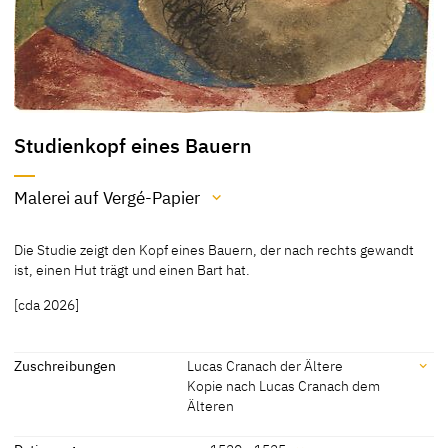
Studienkopf eines Bauern
Malerei auf Vergé-Papier
Material / Technik
Die Studie zeigt den Kopf eines Bauern, der nach rechts gewandt
Malerei auf Vergé-Papier
ist, einen Hut trägt und einen Bart hat.
Pinsel flächig und linear mit lasierenden und deckenden Farben
[cda 2026]
über Spuren von schwarzem trockenem Medium (Kreide?);
Inkarnat: Bleiweiß, Zinnober, roter Farblack (?), Ocker (?); Haare:
Ocker; blauer Kragen: kupferhaltiges Blaupigment; rotes Gewand:
Zuschreibungen
Lucas Cranach der Ältere
roter Farblack; Mütze: Kohlenstoffschwarz; grüner Hintergrund:
Kopie nach Lucas Cranach dem
kupferhaltiges Blaupigment in Mischung mit gelbem organischen
Älteren
Pigment und Ocker (?); Bart: auf flächiger Anlage braune, schwarze
und weiße Haare (stellenweise berieben); Konturlinien braun
Zuschreibungen
akzentuiert