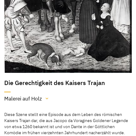
Die Gerechtigkeit des Kaisers Trajan
Malerei auf Holz
Material / Technik
Diese Szene stellt eine Episode aus dem Leben des römischen
Malerei auf Holz
Kaisers Trajan dar, die aus Jacopo da Voragines Goldener Legende
von etwa 1260 bekannt ist und von Dante in der Göttlichen
[Exhib. Cat. Berlin 1937, no. 115]
Komödie im frühen vierzehnten Jahrhundert nacherzählt wurde.