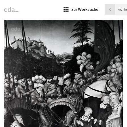
apps
zur Werksuche
<
vorh