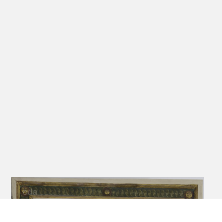
Weinberg-Retabel der
Franziskanerkirche Salzwedel [linker
Flügel]: Beschneidung und Taufe Christi
[recto]; Bildnis Martin Luthers [verso],
1582
DE_JFDMS_K700b
Malerei auf Holz
Johann-Friedrich-Danneil-Museum
Salzwedel
Weinberg-Retabel der
Franziskanerkirche Salzwedel [mittlerer
Retabelaufsatz]: Auferstehung Christi,
1582
DE_JFDMS_K700d
Malerei auf Holz
Johann-Friedrich-Danneil-Museum
Salzwedel