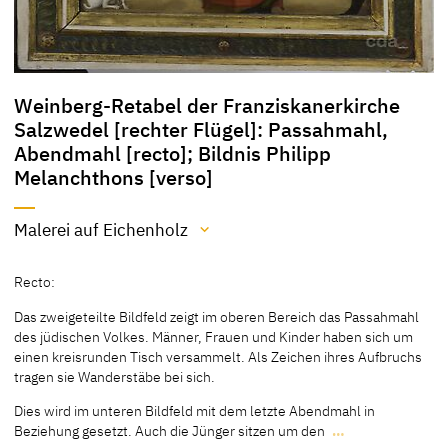
Weinberg-Retabel der Franziskanerkirche
Salzwedel [rechter Flügel]: Passahmahl,
Abendmahl [recto]; Bildnis Philipp
Melanchthons [verso]
Malerei auf Eichenholz
Material / Technik
Recto:
Malerei auf Eichenholz
Das zweigeteilte Bildfeld zeigt im oberen Bereich das Passahmahl
[cda 2013]
des jüdischen Volkes. Männer, Frauen und Kinder haben sich um
einen kreisrunden Tisch versammelt. Als Zeichen ihres Aufbruchs
tragen sie Wanderstäbe bei sich.
Dies wird im unteren Bildfeld mit dem letzte Abendmahl in
Beziehung gesetzt. Auch die Jünger sitzen um den
…