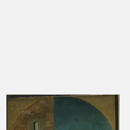
Melzer 2005
57
Exhib. Cat. Eisenach
240
No. 23.7
1998
Heydenreich 1998 A
189-190
Sandner 1998 B
93
Söffing 1997
Salley 1995
Erichsen 1994 A
152-155,
Figs. A97,
158
A98, A99
Erichsen 1994 B
181
Exhib. Cat. Kronach
381
212d
1994
Grimm 1994
29
Sparsbrod 1991
Hintzenstern, Dressler
1986
Friedländer, Rosenberg
47A
1979
Exhib. Cat. Basel
21, 37, 442
Fig. 243
1974/1976