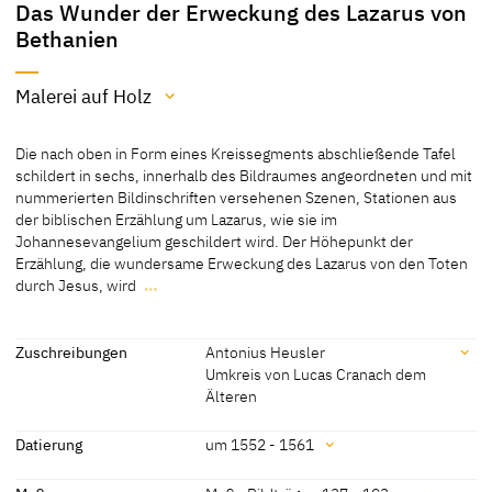
Das Wunder der Erweckung des Lazarus von
Bethanien
Malerei auf Holz
Material / Technik
Die nach oben in Form eines Kreissegments abschließende Tafel
Malerei auf Holz
schildert in sechs, innerhalb des Bildraumes angeordneten und mit
nummerierten Bildinschriften versehenen Szenen, Stationen aus
[Exhib. Cat. Leipzig 1997, no. 19]
der biblischen Erzählung um Lazarus, wie sie im
Johannesevangelium geschildert wird. Der Höhepunkt der
Erzählung, die wundersame Erweckung des Lazarus von den Toten
durch Jesus, wird
…
Die nach oben in Form eines Kreissegments abschließende Tafel
schildert in sechs, innerhalb des Bildraumes angeordneten und mit
nummerierten Bildinschriften versehenen Szenen, Stationen aus
Zuschreibungen
Antonius Heusler
der biblischen Erzählung um Lazarus, wie sie im
Umkreis von Lucas Cranach dem
Johannesevangelium geschildert wird. Der Höhepunkt der
Älteren
Erzählung, die wundersame Erweckung des Lazarus von den Toten
Zuschreibungen
durch Jesus, wird auf dem Gegenstück dargestellt.
Datierung
um 1552 - 1561
[Daniel Görres, cda 2018]
Antonius Heusler
[Exhib. Cat. Leipzig 1997, no. 19]
Datierung