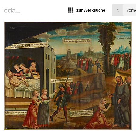
apps
zur Werksuche
<
vorh