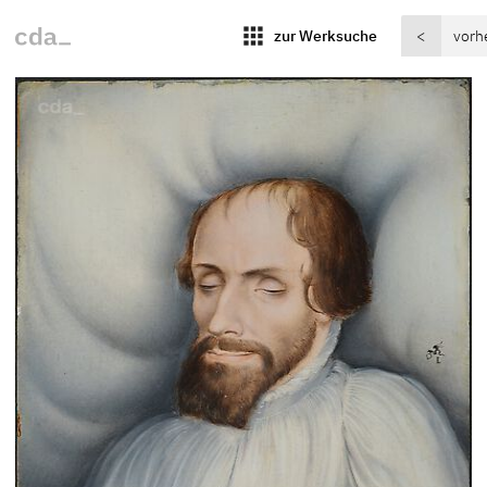
apps
zur Werksuche
<
vorh