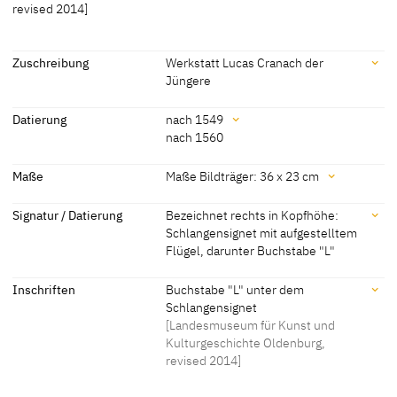
revised 2014]
revised 2014]
Zuschreibung
Werkstatt Lucas Cranach der
Jüngere
Zuschreibung
Datierung
nach 1549
nach 1560
Werkstatt Lucas Cranach
[Landesmuseum für Kunst und
der Jüngere
Kulturgeschichte Oldenburg, revised
Datierung
Maße
Maße Bildträger: 36 x 23 cm
2014]
nach 1549
[Kokoska 1994, 196f., 287, Fig. Typ V, 3]
Maße
Signatur / Datierung
Bezeichnet rechts in Kopfhöhe:
Schlangensignet mit aufgestelltem
nach 1560
[Landesmuseum für Kunst und
Maße Bildträger: 36 x 23 cm
Flügel, darunter Buchstabe "L"
Kulturgeschichte Oldenburg 2014]
Maße mit Rahmen: 47,3 x 34 x 2 cm
[Landesmuseum für Kunst und Kulturgeschichte Oldenburg,
Signatur / Datierung
Inschriften
Buchstabe "L" unter dem
revised 2014]
Schlangensignet
Bezeichnet rechts in Kopfhöhe: Schlangensignet mit aufgestelltem
[Landesmuseum für Kunst und
Flügel, darunter Buchstabe "L"
Kulturgeschichte Oldenburg,
[Landesmuseum für Kunst und Kulturgeschichte Oldenburg,
revised 2014]
revised 2014]
Inschriften