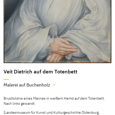
Veit Dietrich auf dem Totenbett
Malerei auf Buchenholz
Material / Technik
Brustbildnis eines Mannes in weißem Hemd auf dem Totenbett.
Malerei auf Buchenholz
Nach links gewandt.
[Landesmuseum für Kunst und Kulturgeschichte Oldenburg,
[Landesmuseum für Kunst und Kulturgeschichte Oldenburg,