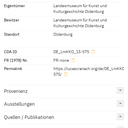
Eigentümer
Landesmuseum für Kunst und
Kulturgeschichte Oldenburg
Inschriften:
Besitzer
Landesmuseum für Kunst und
Buchstabe "L" unter dem Schlangensignet
Kulturgeschichte Oldenburg
[Landesmuseum für Kunst und Kulturgeschichte Oldenburg,
Standort
Oldenburg
revised 2014]
CDA ID
DE_LmKKO_15-575
FR (1978) Nr.
FR-none
Permalink
https://lucascranach.org/de/DE_LmKKO_
575/
Provenienz
Ausstellungen
[Landesmuseum für Kunst und Kulturgeschichte Oldenburg,
Quellen / Publikationen
revised 2014]
Erwähnt
Katalognummer
Tafel