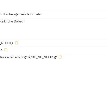
5 x 117 cm
th. Kirchengemeinde Döbeln
olaikirche Döbeln
n
_ND001g
ne
//lucascranach.org/de/DE_ND_ND001g/