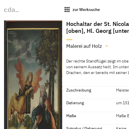
apps
zur Werksuche
Hochaltar der St. Nicol
[oben], Hl. Georg [unte
Malerei auf Holz
Material / Technik
Der rechte Standflügel zeigt im ob
Malerei auf Holz
von seinem Aussatz heilt. Im unter
Drachen, den er bereits mit seiner
[cda 2015]
Der rechte Standflügel zeigt im ob
von seinem Aussatz heilt. Im unter
Drachen, den er bereits mit seiner 
Zuschreibung
Meiste
sehen. Der geschlossene Zustand 
Zuschreibung
des hl. Nikolaus sowie Darstellung
Datierung
um 151
[Görres, cda 2015]
Meister des Döbelner
[cda 20
Datierung
Maße
Maße B
Hochaltars
[Cat. H
[1] [Ca
um 1515 - 1516
[Sandn
Maße
Signatur / Datierung
Keine