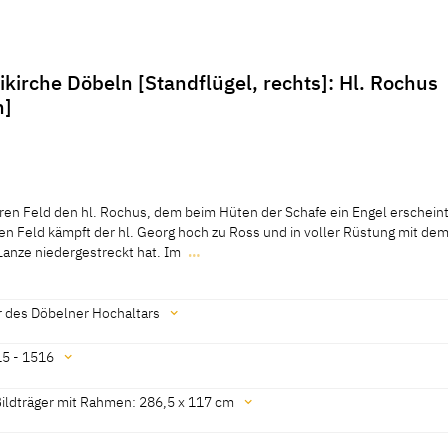
aikirche Döbeln [Standflügel, rechts]: Hl. Rochus
n]
eren Feld den hl. Rochus, dem beim Hüten der Schafe ein Engel erscheint
en Feld kämpft der hl. Georg hoch zu Ross und in voller Rüstung mit de
 Lanze niedergestreckt hat. Im
…
eren Feld den hl. Rochus, dem beim Hüten der Schafe ein Engel erscheint
en Feld kämpft der hl. Georg hoch zu Ross und in voller Rüstung mit de
Lanze niedergestreckt hat. Im Hintergrund ist die von ihm gerettete hl. 
r des Döbelner Hochaltars
des Retabels zeigt neben diesen beiden Szenen vier Episoden aus dem 
en Hiobs und des hl. Martin.
5 - 1516
12]
ildträger mit Rahmen: 286,5 x 117 cm
amburg 1915, 10] [Sandner 1993, 101, 140] [1]
t. Hamburg 2007, No. 298]
er 1993, 53]