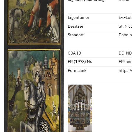
Maße Bildträger mit Rahmen: 286,
[cda 2015]
Eigentümer
Ev.-Lu
Besitzer
St. Nic
Standort
Döbel
CDA ID
DE_ND
FR (1978) Nr.
FR-no
Permalink
https: