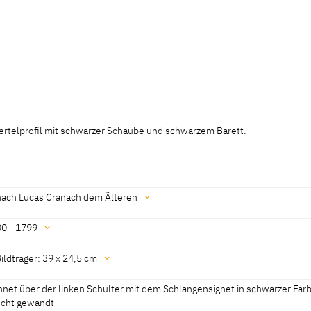
iertelprofil mit schwarzer Schaube und schwarzem Barett.
 Hannover, revised 2012]
nach Lucas Cranach dem Älteren
0 - 1799
rsächsisches Landesmuseum Hannover, revised 2012]
ldträger: 39 x 24,5 cm
hrhundert "
hnet über der linken Schulter mit dem Schlangensignet in schwarzer Far
rsächsisches Landesmuseum Hannover, revised 2012]
echt gewandt