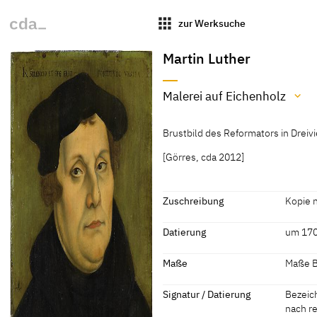
apps
zur Werksuche
Martin Luther
Malerei auf Eichenholz
Material / Technik
Brustbild des Reformators in Dreiv
Malerei auf Eichenholz
[Görres, cda 2012]
[Niedersächsisches Landesmuseum
Zuschreibung
Kopie 
Zuschreibung
Datierung
um 170
Kopie nach Lucas Cranach
[Niede
Datierung
Maße
Maße Bi
dem Älteren
um 1700 - 1799
"18. Ja
Maße
Signatur / Datierung
Bezeic
[Niede
nach r
Maße Bildträger: 39 x 24,5 cm