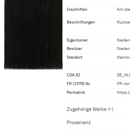
[Niedersächsisches Landesmuseum
Signatur / Datierung
Inschriften
Am obe
Bezeichnet über der linken Schult
Inschriften
Beschriftungen
Rücksei
Beschriftungen
Inschriften:
Eigentümer
Nieder
Am oberen Rand:
Besitzer
Nieder
spätere Beschriftungen, Stempel, 
"IN SILENCIO ET SPE ERIT FORTI
Rückseite, unten rechts, in roter 
Standort
Hanno
CDA ID
DE_NL
FR (1978) Nr.
FR-no
Permalink
https:
Zugehörige Werke
1
Provenienz
Katharina von Bor
DE_NLMH_KM109