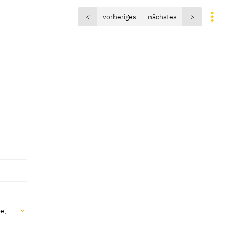
<
vorheriges
nächstes
>
be,