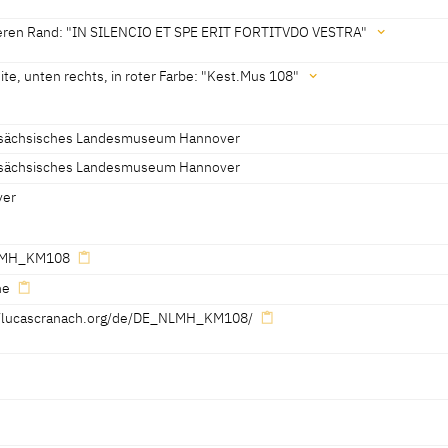
 Hannover, revised 2012]
ren Rand: "IN SILENCIO ET SPE ERIT FORTITVDO VESTRA"
er mit dem Schlangensignet in schwarzer Farbe, nach recht gewandt
te, unten rechts, in roter Farbe: "Kest.Mus 108"
sächsisches Landesmuseum Hannover
sächsisches Landesmuseum Hannover
Siegel:
TVDO VESTRA"
Farbe: "Kest.Mus 108"
ver
MH_KM108
ne
//lucascranach.org/de/DE_NLMH_KM108/
a, um 1700 - 1799