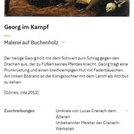
Georg im Kampf
Malerei auf Buchenholz
Material / Technik
Der heilige Georg holt mit dem Schwert zum Schlag gegen den
Malerei auf Buchenholz
Drachen aus, der zu Füßen seines Pferdes kriecht. Georg trägt eine
Prunkrüstung und einen breitkrempigen Hut mit Federbäuschen.
[Cat. Hannover 1992, 68]
Am linken Bildrand ist die Königstochter mit dem Lamm als Attribut
zu sehen.
[Görres, cda 2012]
Zuschreibungen
Umkreis von Lucas Cranach dem
Älteren
Unbekannter Meister der Cranach-
Werkstatt