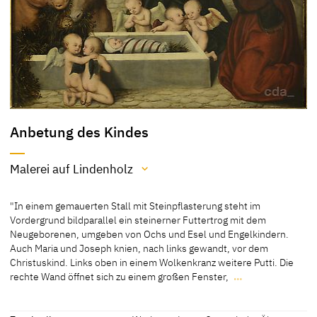
Anbetung des Kindes
Malerei auf Lindenholz
Material / Technik
"In einem gemauerten Stall mit Steinpflasterung steht im
Malerei auf Lindenholz
Vordergrund bildparallel ein steinerner Futtertrog mit dem
Neugeborenen, umgeben von Ochs und Esel und Engelkindern.
[Cat. Schwerin 1990, 20]
Auch Maria und Joseph knien, nach links gewandt, vor dem
Christuskind. Links oben in einem Wolkenkranz weitere Putti. Die
rechte Wand öffnet sich zu einem großen Fenster,
…
"In einem gemauerten Stall mit Steinpflasterung steht im
Vordergrund bildparallel ein steinerner Futtertrog mit dem